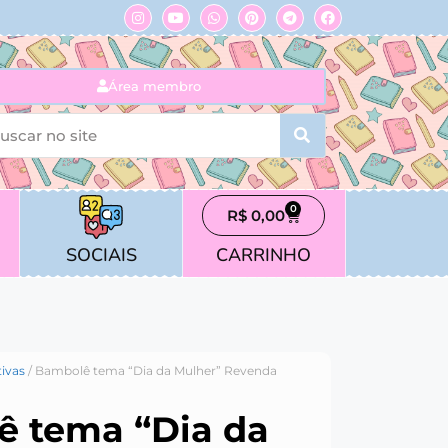
Área membro
0
R$
0,00
SOCIAIS
CARRINHO
ivas
/ Bambolê tema “Dia da Mulher” Revenda
 tema “Dia da