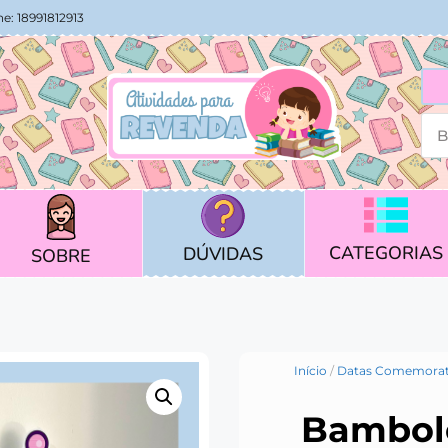
e: 18991812913
CATEGORIAS
DÚVIDAS
SOBRE
Início
/
Datas Comemorat
Bambolê