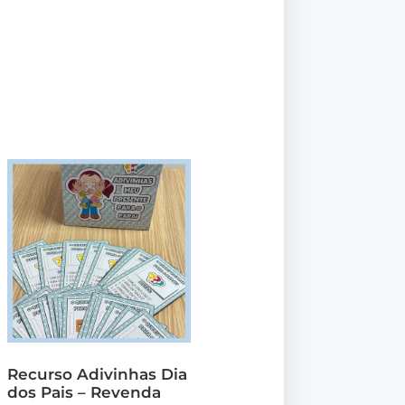
Recurso Adivinhas Dia
dos Pais – Revenda