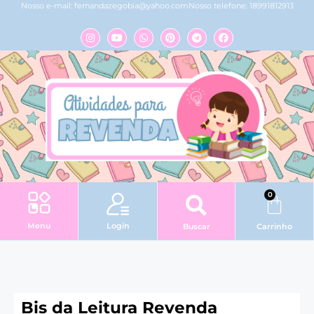
Nosso e-mail:
fernandazegobia@yahoo.com
Nosso telefone: 18991812913
0
Login
Menu
Buscar
Carrinho
Bis da Leitura Revenda