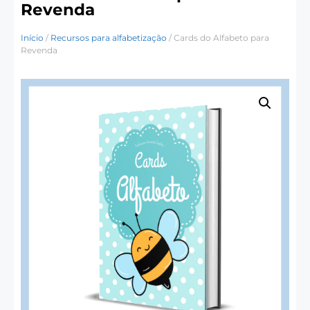
Revenda
Início
/
Recursos para alfabetização
/ Cards do Alfabeto para
Revenda