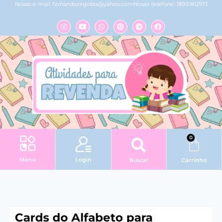
Nosso e-mail:
fernandazegobia@yahoo.com
Nosso telefone: 18991812913
0
Login
Menu
Buscar
Carrinho
Cards do Alfabeto para