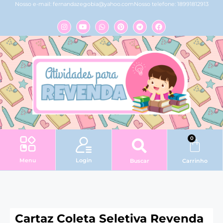
Nosso e-mail:
fernandazegobia@yahoo.com
Nosso telefone: 18991812913
0
Login
Menu
Buscar
Carrinho
Cartaz Coleta Seletiva Revenda