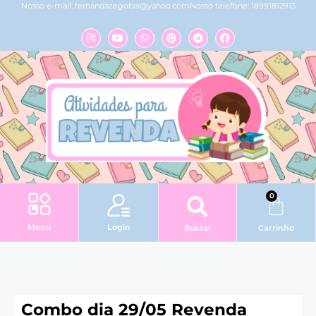
Nosso e-mail:
fernandazegobia@yahoo.com
Nosso telefone: 18991812913
0
Login
Menu
Buscar
Carrinho
Combo dia 29/05 Revenda