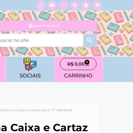
Área membro
0
R$
0,00
SOCIAIS
CARRINHO
stória na Caixa e Cartaz Letra “T” Revenda
na Caixa e Cartaz