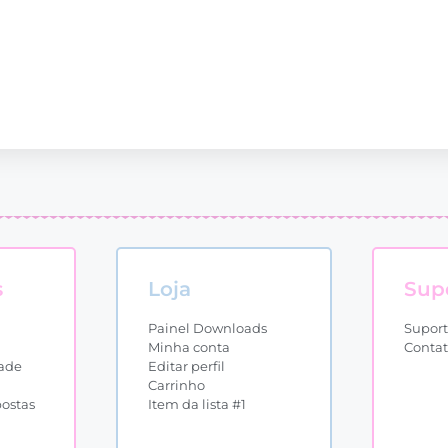
s
Loja
Sup
Painel Downloads
Supor
Minha conta
Conta
dade
Editar perfil
Carrinho
postas
Item da lista #1