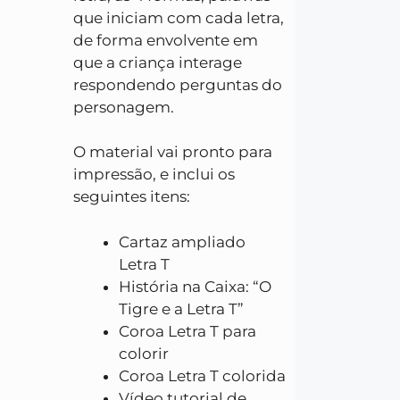
que iniciam com cada letra,
de forma envolvente em
que a criança interage
respondendo perguntas do
personagem.
O material vai pronto para
impressão, e inclui os
seguintes itens:
Cartaz ampliado
Letra T
História na Caixa: “O
Tigre e a Letra T”
Coroa Letra T para
colorir
Coroa Letra T colorida
Vídeo tutorial de