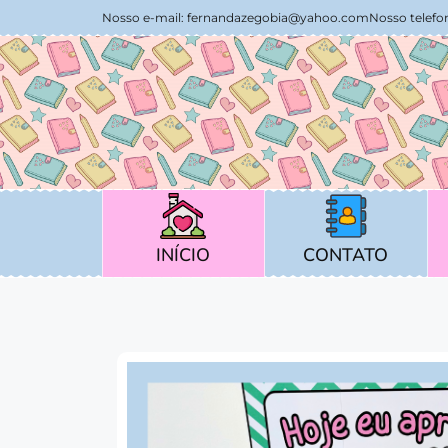
Nosso e-mail:
fernandazegobia@yahoo.com
Nosso telefon
CONTATO
INÍCIO