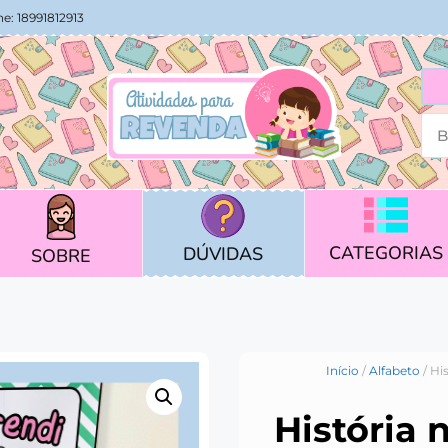
e: 18991812913
CATEGORIAS
DÚVIDAS
SOBRE
Início
/
Alfabeto
/ Hi
História 