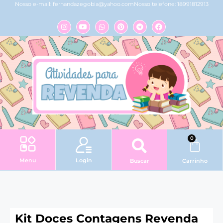
Nosso e-mail:
fernandazegobia@yahoo.com
Nosso telefone: 18991812913
0
Login
Menu
Buscar
Carrinho
Kit Doces Contagens Revenda