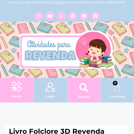
Nosso e-mail:
fernandazegobia@yahoo.com
Nosso telefone: 18991812913
0
Login
Menu
Buscar
Carrinho
Livro Folclore 3D Revenda