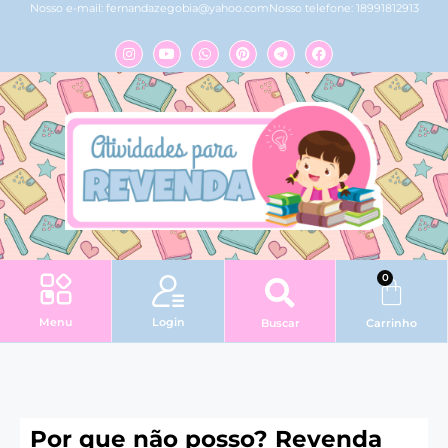
Nosso e-mail:
fernandazegobia@yahoo.com
Nosso telefone: 18991812913
0
Login
Menu
Buscar
Carrinho
Por que não posso? Revenda