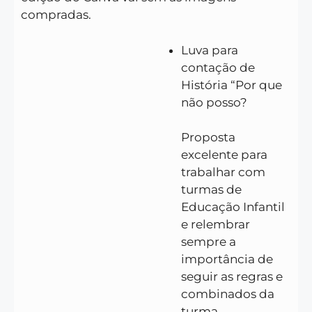
compradas.
Luva para
contação de
História “Por que
não posso?
Proposta
excelente para
trabalhar com
turmas de
Educação Infantil
e relembrar
sempre a
importância de
seguir as regras e
combinados da
turma.