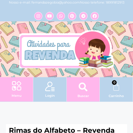
Nosso e-mail:
fernandazegobia@yahoo.com
Nosso telefone: 18991812913
0
Login
Menu
Buscar
Carrinho
Rimas do Alfabeto – Revenda