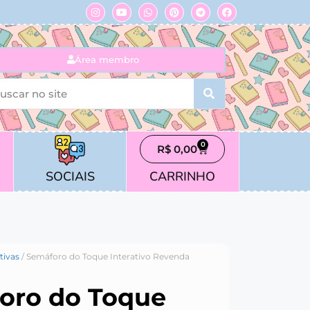
Área membro
0
R$
0,00
SOCIAIS
CARRINHO
ivas
/ Semáforo do Toque Interativo Revenda
oro do Toque