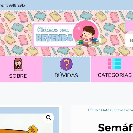
e: 18991812913
CATEGORIAS
DÚVIDAS
SOBRE
Início
/
Datas Comemorat
Semáf