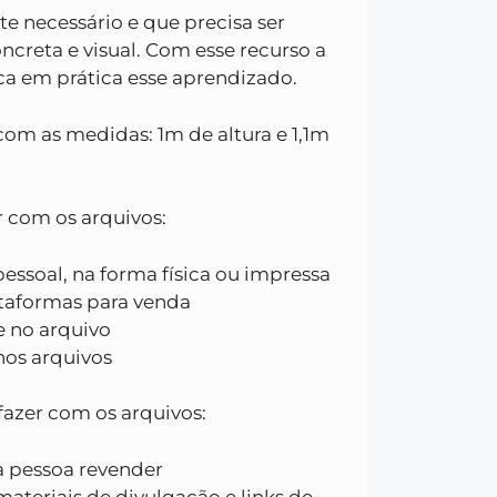
 necessário e que precisa ser
creta e visual. Com esse recurso a
ca em prática esse aprendizado.
com as medidas: 1m de altura e 1,1m
r com os arquivos:
essoal, na forma física ou impressa
taformas para venda
 no arquivo
nos arquivos
fazer com os arquivos:
a pessoa revender
ateriais de divulgação e links de