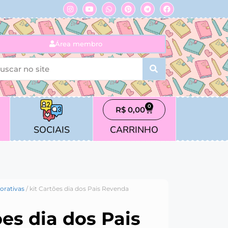
Área membro
0
R$
0,00
SOCIAIS
CARRINHO
rativas
/ kit Cartões dia dos Pais Revenda
ões dia dos Pais