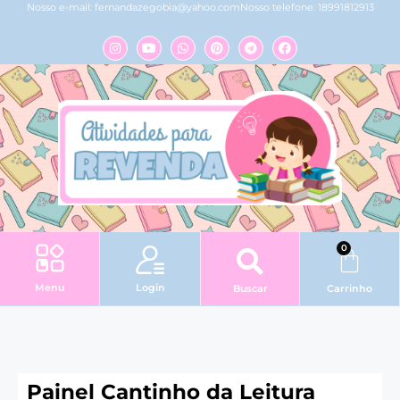
Nosso e-mail:
fernandazegobia@yahoo.com
Nosso telefone: 18991812913
0
Login
Menu
Buscar
Carrinho
Painel Cantinho da Leitura