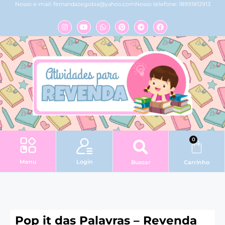
Nosso e-mail:
fernandazegobia@yahoo.com
Nosso telefone: 18991812913
0
Login
Menu
Buscar
Carrinho
Pop it das Palavras – Revenda